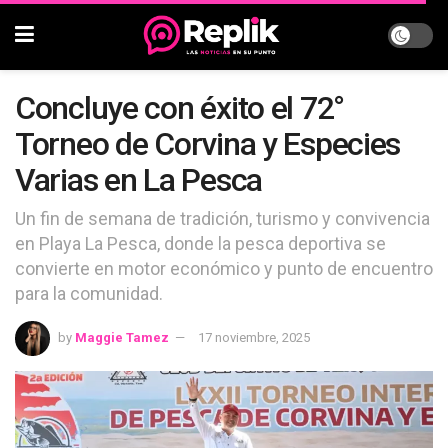
Concluye con éxito el 72°
Torneo de Corvina y Especies
Varias en La Pesca
Un fin de semana de tradición, turismo y convivencia
en Playa La Pesca, donde la pesca deportiva se
convierte en motor económico y punto de encuentro
para la comunidad.
by
Maggie Tamez
17 noviembre, 2025