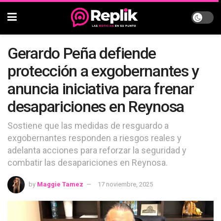
Gerardo Peña defiende
protección a exgobernantes y
anuncia iniciativa para frenar
desapariciones en Reynosa
Sostiene que las medidas de resguardo a
exgobernantes responden a riesgos reales y
adelanta acciones para reforzar la seguridad y
combatir las desapariciones en Reynosa.
by
Maggie Tamez
17 noviembre, 2025