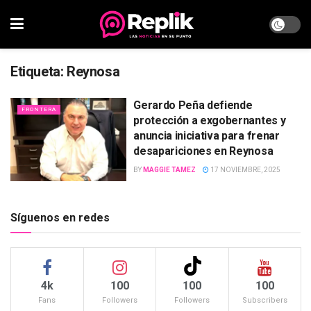
Etiqueta:
Reynosa
Gerardo Peña defiende
FRONTERA
protección a exgobernantes y
anuncia iniciativa para frenar
desapariciones en Reynosa
BY
MAGGIE TAMEZ
17 NOVIEMBRE, 2025
Síguenos en redes
4k
100
100
100
Fans
Followers
Followers
Subscribers