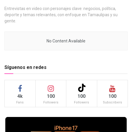
Entrevistas en video con personajes clave: negocios, política,
deporte y temas relevantes, con enfoque en Tamaulipas y su
gente.
No Content Available
Síguenos en redes
4k
100
100
100
Fans
Followers
Followers
Subscribers