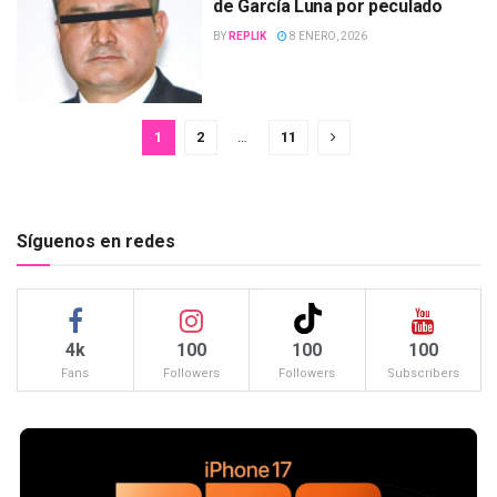
de García Luna por peculado
BY
REPLIK
8 ENERO, 2026
1
2
…
11
Síguenos en redes
4k
100
100
100
Fans
Followers
Followers
Subscribers