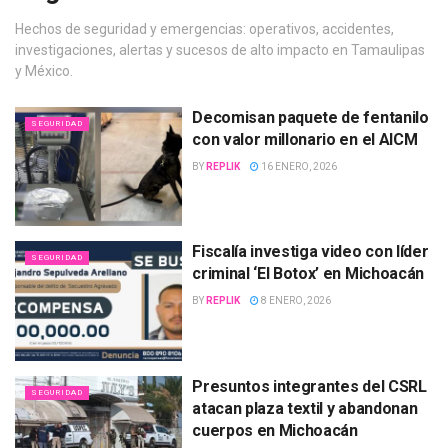
Hechos de seguridad y emergencias: operativos, accidentes,
investigaciones, alertas y sucesos de alto impacto en Tamaulipas
y México.
Decomisan paquete de fentanilo
SEGURIDAD
con valor millonario en el AICM
BY
REPLIK
16 ENERO, 2026
Fiscalía investiga video con líder
SEGURIDAD
criminal ‘El Botox’ en Michoacán
BY
REPLIK
8 ENERO, 2026
Presuntos integrantes del CSRL
SEGURIDAD
atacan plaza textil y abandonan
cuerpos en Michoacán