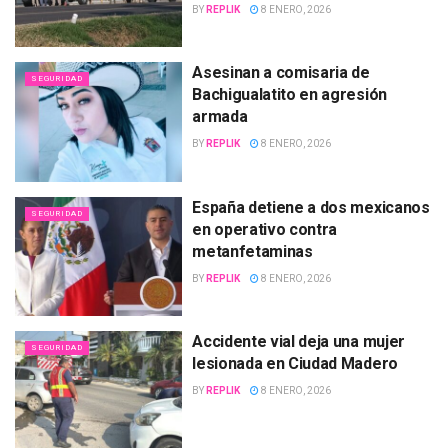
BY
REPLIK
8 ENERO, 2026
Asesinan a comisaria de
SEGURIDAD
Bachigualatito en agresión
armada
BY
REPLIK
8 ENERO, 2026
España detiene a dos mexicanos
SEGURIDAD
en operativo contra
metanfetaminas
BY
REPLIK
8 ENERO, 2026
Accidente vial deja una mujer
SEGURIDAD
lesionada en Ciudad Madero
BY
REPLIK
8 ENERO, 2026