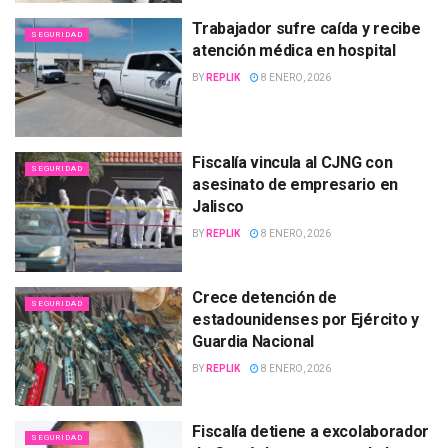
Trabajador sufre caída y recibe
SEGURIDAD
atención médica en hospital
BY
REPLIK
8 ENERO, 2026
Fiscalía vincula al CJNG con
SEGURIDAD
asesinato de empresario en
Jalisco
BY
REPLIK
8 ENERO, 2026
Crece detención de
SEGURIDAD
estadounidenses por Ejército y
Guardia Nacional
BY
REPLIK
8 ENERO, 2026
Fiscalía detiene a excolaborador
SEGURIDAD