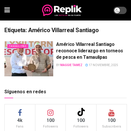
Etiqueta:
Américo Villarreal Santiago
Américo Villarreal Santiago
TAMAULIPAS
reconoce liderazgo en torneos
de pesca en Tamaulipas
BY
MAGGIE TAMEZ
17 NOVIEMBRE, 2025
Síguenos en redes
4k
100
100
100
Fans
Followers
Followers
Subscribers