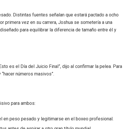
esado. Distintas fuentes señalan que estará pactado a ocho
or primera vez en su carrera, Joshua se sometería a una
diseñado para equilibrar la diferencia de tamaño entre él y
to es el Día del Juicio Final”, dijo al confirmar la pelea. Para
 y “hacer números masivos”.
cisivo para ambos:
el en peso pesado y legitimarse en el boxeo profesional.
tus antes de aspirar a otro gran título mundial.