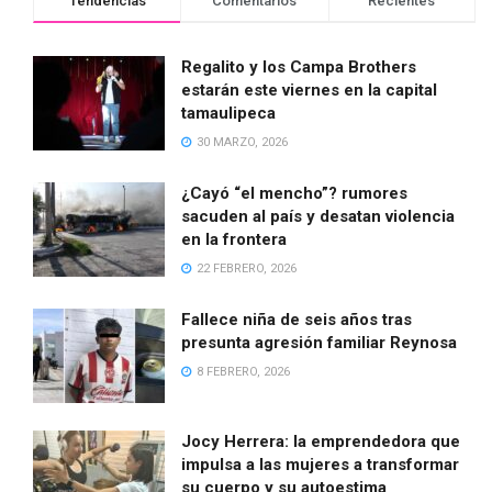
Tendencias
Comentarios
Recientes
Regalito y los Campa Brothers
estarán este viernes en la capital
tamaulipeca
30 MARZO, 2026
¿Cayó “el mencho”? rumores
sacuden al país y desatan violencia
en la frontera
22 FEBRERO, 2026
Fallece niña de seis años tras
presunta agresión familiar Reynosa
8 FEBRERO, 2026
Jocy Herrera: la emprendedora que
impulsa a las mujeres a transformar
su cuerpo y su autoestima