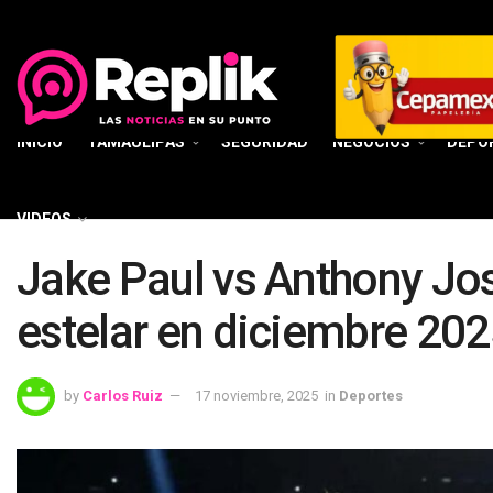
INICIO
TAMAULIPAS
SEGURIDAD
NEGOCIOS
DEPO
VIDEOS
Jake Paul vs Anthony Jo
estelar en diciembre 20
by
Carlos Ruiz
17 noviembre, 2025
in
Deportes