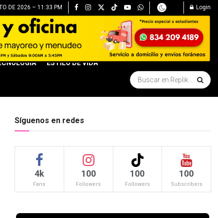
O DE 2026 – 11:33 PM
Login
ECNOLOGÍA
ESTILO DE VIDA
Síguenos en redes
4k
100
100
100
Fans
Followers
Followers
Subscribers