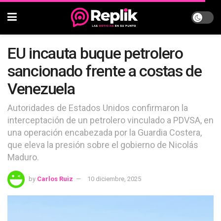
EU incauta buque petrolero
sancionado frente a costas de
Venezuela
Autoridades de Estados Unidos confirmaron la
interceptación de un petrolero vinculado a PDVSA, en
una operación encabezada por la Guardia Costera,
que eleva la presión sobre el gobierno de Nicolás
Maduro.
by
Carlos Ruiz
10 diciembre, 2025