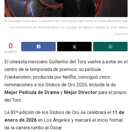
El cineasta mexicano Guillermo del Toro posa este lunes en una alfombra roja
de la película de 'Frankenstein', en Ciudad de México (México). EFE/ Mario
Guzmán
0
SHARES
El cineasta mexicano Guillermo del Toro vuelve a estar en el
centro de la temporada de premios: su película
Frankenstein
, producida por Netflix, consiguió cinco
nominaciones a los Globos de Oro 2026, incluida la de
Mejor Película de Drama
y
Mejor Director
para el propio
del Toro.
La 83ª edición de los Globos de Oro se celebrará el
11 de
enero de 2026
en Los Ángeles y marcará el inicio formal
de la carrera rumbo al Óscar.