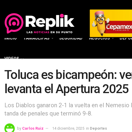
INICIO
TAMAULIPAS
SEGURIDAD
NEGOCIOS
DEPO
VIDEOS
Toluca es bicampeón: ven
levanta el Apertura 2025
Los Diablos ganaron 2-1 la vuelta en el Nemesio D
tanda de penales que terminó 9-8.
by
Carlos Ruiz
14 diciembre, 2025
in
Deportes