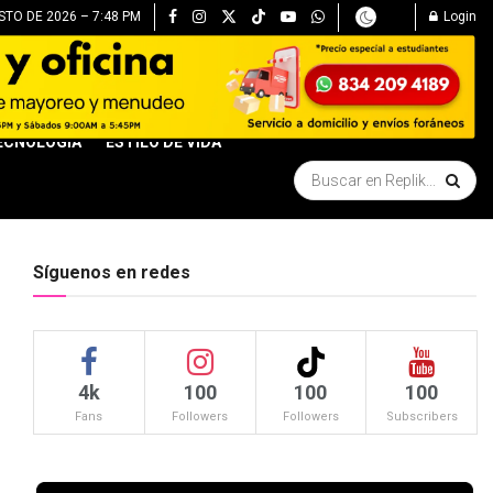
STO DE 2026 – 7:48 PM
Login
ECNOLOGÍA
ESTILO DE VIDA
Síguenos en redes
4k
100
100
100
Fans
Followers
Followers
Subscribers