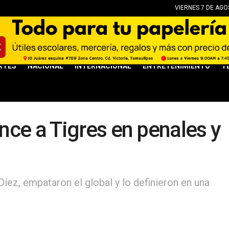
VIERNES 7 DE AGO
RTES
NACIONAL
INTERNACIONAL
ENTRETENIMIENTO
T
ce a Tigres en penales y
íez, empataron el global y lo definieron en una