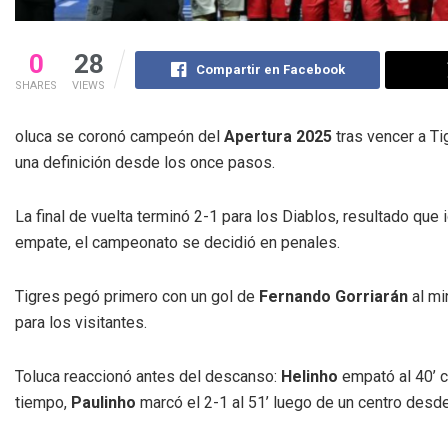
0
28
Compartir en Facebook
SHARES
VIEWS
oluca se coronó campeón del
Apertura 2025
tras vencer a Ti
una definición desde los once pasos.
La final de vuelta terminó 2-1 para los Diablos, resultado que i
empate, el campeonato se decidió en penales.
Tigres pegó primero con un gol de
Fernando Gorriarán
al mi
para los visitantes.
Toluca reaccionó antes del descanso:
Helinho
empató al 40’ c
tiempo,
Paulinho
marcó el 2-1 al 51’ luego de un centro desde