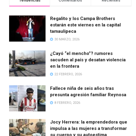
Tendencias
Comentarios
Recientes
Regalito y los Campa Brothers
estarán este viernes en la capital
tamaulipeca
30 MARZO, 2026
¿Cayó “el mencho”? rumores
sacuden al país y desatan violencia
en la frontera
22 FEBRERO, 2026
Fallece niña de seis años tras
presunta agresión familiar Reynosa
8 FEBRERO, 2026
Jocy Herrera: la emprendedora que
impulsa a las mujeres a transformar
su cuerpo y su autoestima