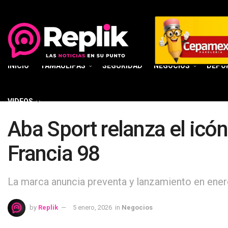
INICIO
TAMAULIPAS
SEGURIDAD
NEGOCIOS
DEPO
VIDEOS
Aba Sport relanza el icó
Francia 98
La marca anuncia preventa y lanzamiento en ener
by
Replik
5 enero, 2026
in
Negocios