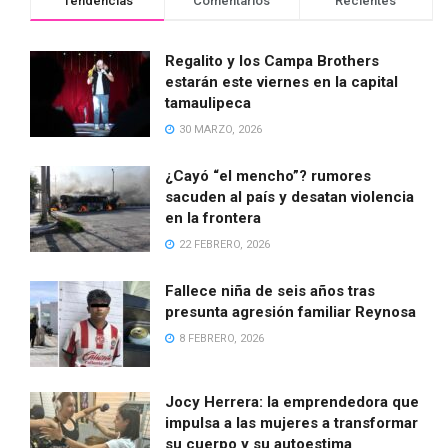
Tendencias
Comentarios
Recientes
Regalito y los Campa Brothers
estarán este viernes en la capital
tamaulipeca
30 MARZO, 2026
¿Cayó “el mencho”? rumores
sacuden al país y desatan violencia
en la frontera
22 FEBRERO, 2026
Fallece niña de seis años tras
presunta agresión familiar Reynosa
8 FEBRERO, 2026
Jocy Herrera: la emprendedora que
impulsa a las mujeres a transformar
su cuerpo y su autoestima