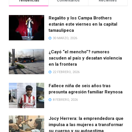
Tendencias
Comentarios
Recientes
Regalito y los Campa Brothers
estarán este viernes en la capital
tamaulipeca
30 MARZO, 2026
¿Cayó “el mencho”? rumores
sacuden al país y desatan violencia
en la frontera
22 FEBRERO, 2026
Fallece niña de seis años tras
presunta agresión familiar Reynosa
8 FEBRERO, 2026
Jocy Herrera: la emprendedora que
impulsa a las mujeres a transformar
su cuerpo y su autoestima