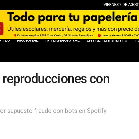
VIERNES 7 DE AGOS
RTES
NACIONAL
INTERNACIONAL
ENTRETENIMIENTO
T
r reproducciones con
por supuesto fraude con bots en Spotify