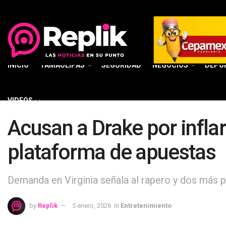
INICIO
TAMAULIPAS
SEGURIDAD
NEGOCIOS
DEPO
VIDEOS
Acusan a Drake por infla
plataforma de apuestas
Demanda en Virginia señala al rapero y dos más 
by
Replik
5 enero, 2026
in
Entretenimiento