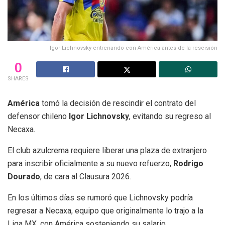
Igor Lichnovsky entrenando con América antes de la rescisión
0
SHARES
América
tomó la decisión de rescindir el contrato del
defensor chileno
Igor Lichnovsky
, evitando su regreso al
Necaxa.
El club azulcrema requiere liberar una plaza de extranjero
para inscribir oficialmente a su nuevo refuerzo,
Rodrigo
Dourado
, de cara al Clausura 2026.
En los últimos días se rumoró que Lichnovsky podría
regresar a Necaxa, equipo que originalmente lo trajo a la
Liga MX, con América sosteniendo su salario.