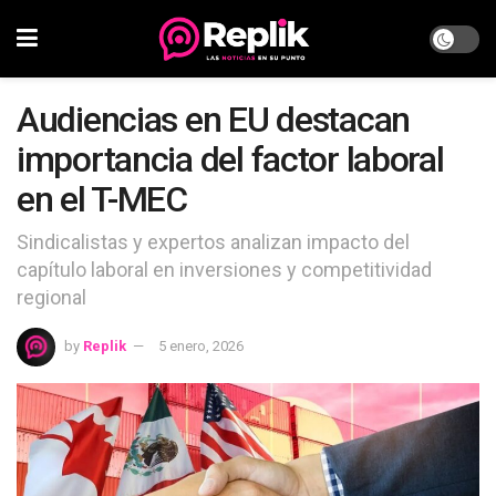
Audiencias en EU destacan
importancia del factor laboral
en el T-MEC
Sindicalistas y expertos analizan impacto del
capítulo laboral en inversiones y competitividad
regional
by
Replik
5 enero, 2026