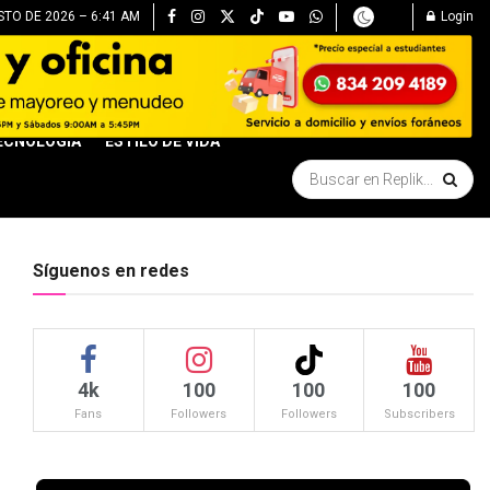
STO DE 2026 – 6:41 AM
Login
ECNOLOGÍA
ESTILO DE VIDA
Síguenos en redes
4k
100
100
100
Fans
Followers
Followers
Subscribers