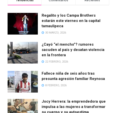
Tendencias
Comentarios
Recientes
Regalito y los Campa Brothers
estarán este viernes en la capital
tamaulipeca
30 MARZO, 2026
¿Cayó “el mencho”? rumores
sacuden al país y desatan violencia
en la frontera
22 FEBRERO, 2026
Fallece niña de seis años tras
presunta agresión familiar Reynosa
8 FEBRERO, 2026
Jocy Herrera: la emprendedora que
impulsa a las mujeres a transformar
su cuerpo y su autoestima