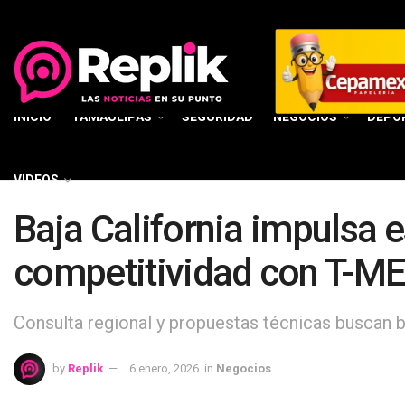
INICIO
TAMAULIPAS
SEGURIDAD
NEGOCIOS
DEPO
VIDEOS
Baja California impulsa e
competitividad con T-M
Consulta regional y propuestas técnicas buscan bl
by
Replik
6 enero, 2026
in
Negocios