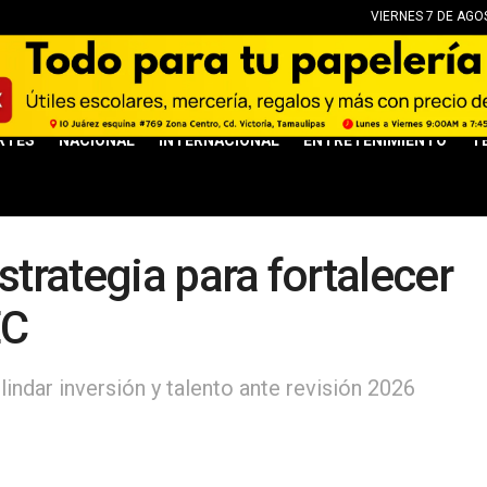
VIERNES 7 DE AGO
RTES
NACIONAL
INTERNACIONAL
ENTRETENIMIENTO
T
strategia para fortalecer
EC
indar inversión y talento ante revisión 2026