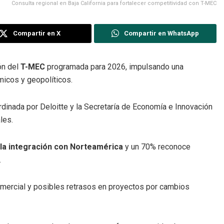
Consulta regional en Baja California para fortalecer competitividad con T-MEC
Compartir en X
Compartir en WhatsApp
ón del
T-MEC
programada para 2026, impulsando una
micos y geopolíticos.
dinada por Deloitte y la Secretaría de Economía e Innovación
les.
 la integración con Norteamérica
y un 70% reconoce
.
omercial y posibles retrasos en proyectos por cambios