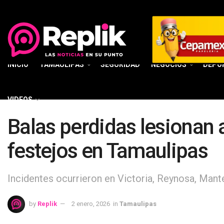
INICIO
TAMAULIPAS
SEGURIDAD
NEGOCIOS
DEPO
VIDEOS
Balas perdidas lesionan 
festejos en Tamaulipas
Incidentes ocurrieron en Victoria, Reynosa, Man
by
Replik
2 enero, 2026
in
Tamaulipas