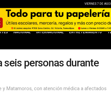
VIERNES 7 DE AGO
RTES
NACIONAL
INTERNACIONAL
ENTRETENIMIENTO
T
a seis personas durante
te y Matamoros, con atención médica a afectados