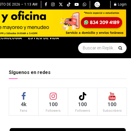
STO DE 2026 – 1:13 AM
Login
ECNOLOGÍA
ESTILO DE VIDA
Síguenos en redes
4k
100
100
100
Fans
Followers
Followers
Subscribers