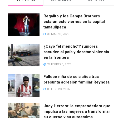
Tendencias
Comentarios
Recientes
Regalito y los Campa Brothers
estarán este viernes en la capital
tamaulipeca
30 MARZO, 2026
¿Cayó “el mencho”? rumores
sacuden al país y desatan violencia
en la frontera
22 FEBRERO, 2026
Fallece niña de seis años tras
presunta agresión familiar Reynosa
8 FEBRERO, 2026
Jocy Herrera: la emprendedora que
impulsa a las mujeres a transformar
su cuerpo y su autoestima