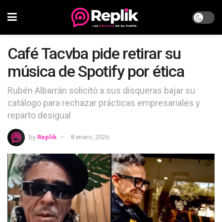
Café Tacvba pide retirar su
música de Spotify por ética
Rubén Albarrán solicitó a sus disqueras bajar su
catálogo para rechazar prácticas empresariales y
reparto desigual
by
Replik
8 enero, 2026