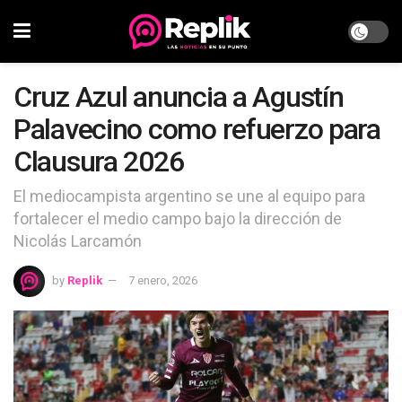
Cruz Azul anuncia a Agustín
Palavecino como refuerzo para
Clausura 2026
El mediocampista argentino se une al equipo para
fortalecer el medio campo bajo la dirección de
Nicolás Larcamón
by
Replik
7 enero, 2026