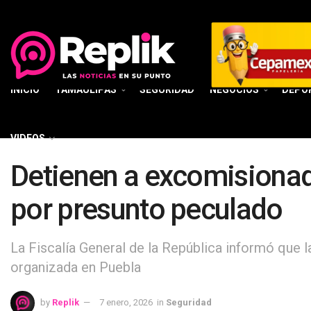
INICIO
TAMAULIPAS
SEGURIDAD
NEGOCIOS
DEPO
VIDEOS
Detienen a excomisionad
por presunto peculado
La Fiscalía General de la República informó que 
organizada en Puebla
by
Replik
7 enero, 2026
in
Seguridad