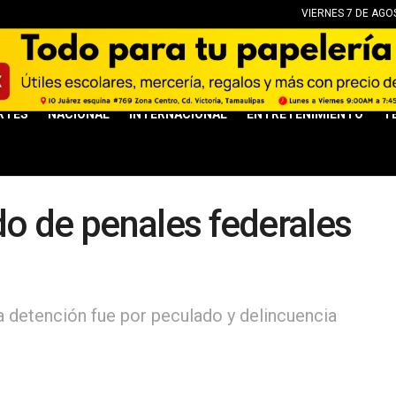
VIERNES 7 DE AGO
RTES
NACIONAL
INTERNACIONAL
ENTRETENIMIENTO
T
o de penales federales
la detención fue por peculado y delincuencia