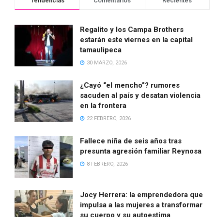
Tendencias
Comentarios
Recientes
Regalito y los Campa Brothers
estarán este viernes en la capital
tamaulipeca
30 MARZO, 2026
¿Cayó “el mencho”? rumores
sacuden al país y desatan violencia
en la frontera
22 FEBRERO, 2026
Fallece niña de seis años tras
presunta agresión familiar Reynosa
8 FEBRERO, 2026
Jocy Herrera: la emprendedora que
impulsa a las mujeres a transformar
su cuerpo y su autoestima