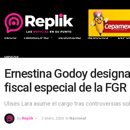
INICIO
TAMAULIPAS
SEGURIDAD
NEGOCIOS
DEPO
VIDEOS
Ernestina Godoy designa
fiscal especial de la FGR
Ulises Lara asume el cargo tras controversias sob
by
Replik
2 enero, 2026
in
Nacional