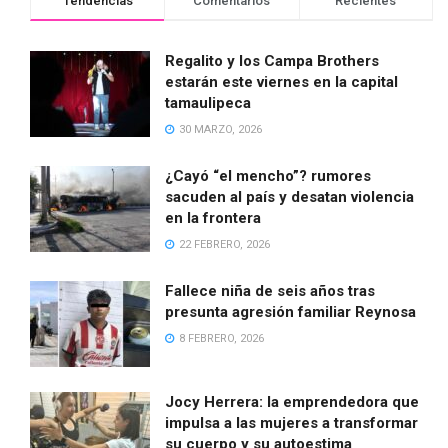
Tendencias
Comentarios
Recientes
Regalito y los Campa Brothers
estarán este viernes en la capital
tamaulipeca
30 MARZO, 2026
¿Cayó “el mencho”? rumores
sacuden al país y desatan violencia
en la frontera
22 FEBRERO, 2026
Fallece niña de seis años tras
presunta agresión familiar Reynosa
8 FEBRERO, 2026
Jocy Herrera: la emprendedora que
impulsa a las mujeres a transformar
su cuerpo y su autoestima