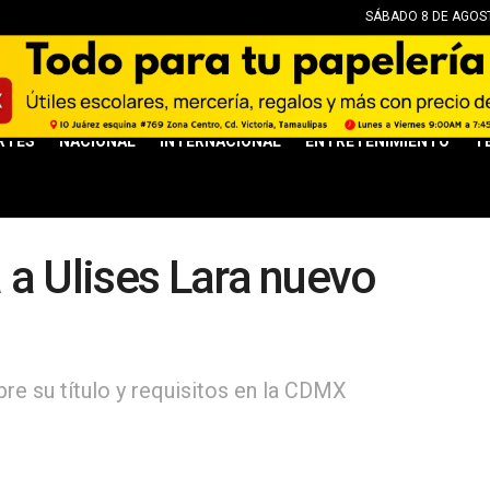
SÁBADO 8 DE AGOST
RTES
NACIONAL
INTERNACIONAL
ENTRETENIMIENTO
T
 a Ulises Lara nuevo
re su título y requisitos en la CDMX