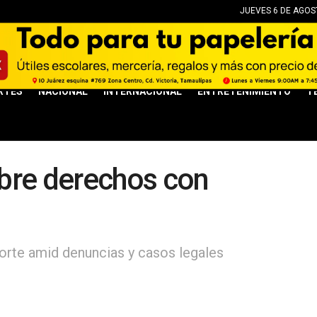
JUEVES 6 DE AGOST
RTES
NACIONAL
INTERNACIONAL
ENTRETENIMIENTO
T
bre derechos con
l
rte amid denuncias y casos legales