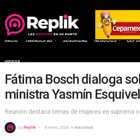
INICIO
TAMAULIPAS
SEGURIDAD
NEGOCIOS
DEPO
VIDEOS
Fátima Bosch dialoga so
ministra Yasmín Esquive
Reunión destaca temas de mujeres en suprema co
by
Replik
8 enero, 2026
in
Nacional