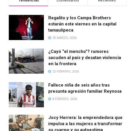
Tendencias
Comentarios
Recientes
Regalito y los Campa Brothers
estarán este viernes en la capital
tamaulipeca
30 MARZO, 2026
¿Cayó “el mencho”? rumores
sacuden al país y desatan violencia
en la frontera
22 FEBRERO, 2026
Fallece niña de seis años tras
presunta agresión familiar Reynosa
8 FEBRERO, 2026
Jocy Herrera: la emprendedora que
impulsa a las mujeres a transformar
su cuerpo y su autoestima