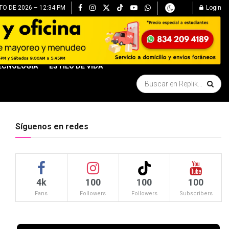
O DE 2026 – 12:34 PM
Login
ECNOLOGÍA
ESTILO DE VIDA
Síguenos en redes
4k
100
100
100
Fans
Followers
Followers
Subscribers