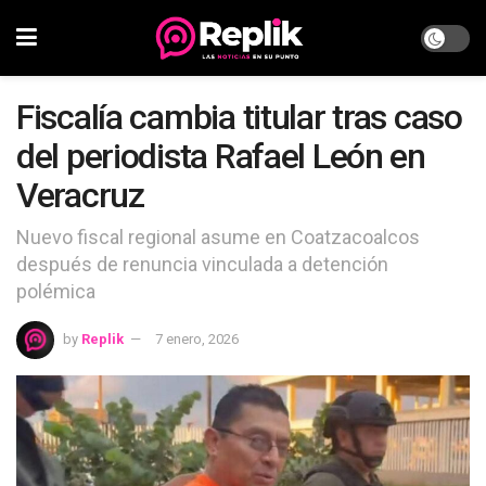
Fiscalía cambia titular tras caso
del periodista Rafael León en
Veracruz
Nuevo fiscal regional asume en Coatzacoalcos
después de renuncia vinculada a detención
polémica
by
Replik
7 enero, 2026