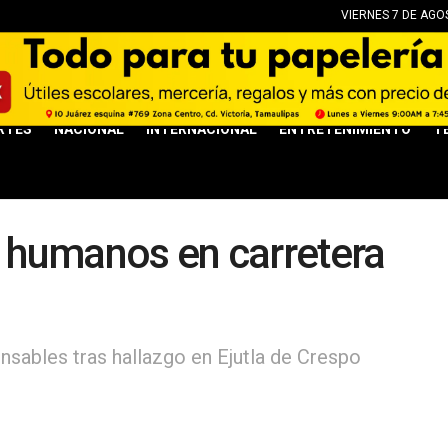
VIERNES 7 DE AGO
RTES
NACIONAL
INTERNACIONAL
ENTRETENIMIENTO
T
s humanos en carretera
nsables tras hallazgo en Ejutla de Crespo