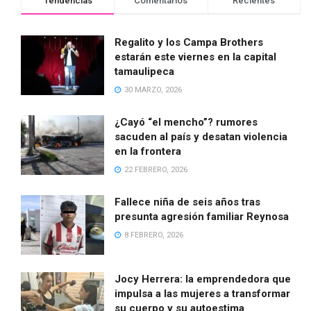
Tendencias
Comentarios
Recientes
Regalito y los Campa Brothers
estarán este viernes en la capital
tamaulipeca
30 MARZO, 2026
¿Cayó “el mencho”? rumores
sacuden al país y desatan violencia
en la frontera
22 FEBRERO, 2026
Fallece niña de seis años tras
presunta agresión familiar Reynosa
8 FEBRERO, 2026
Jocy Herrera: la emprendedora que
impulsa a las mujeres a transformar
su cuerpo y su autoestima