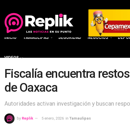
INICIO
TAMAULIPAS
SEGURIDAD
NEGOCIOS
DEPO
VIDEOS
Fiscalía encuentra resto
de Oaxaca
Autoridades activan investigación y buscan respo
by
Replik
5 enero, 2026
in
Tamaulipas