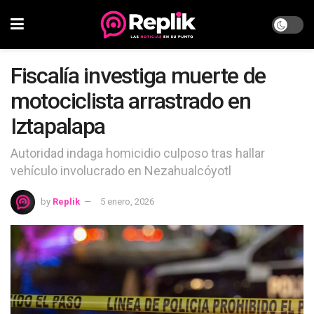
Fiscalía investiga muerte de
motociclista arrastrado en
Iztapalapa
Autoridad indaga homicidio culposo tras hallar
vehículo involucrado en Nezahualcóyotl
by
Replik
5 enero, 2026