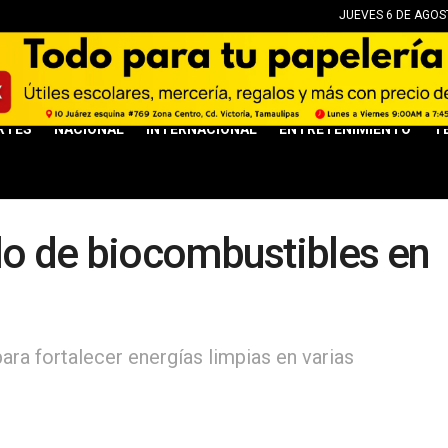
JUEVES 6 DE AGOST
RTES
NACIONAL
INTERNACIONAL
ENTRETENIMIENTO
T
lo de biocombustibles en
ra fortalecer energías limpias en varias