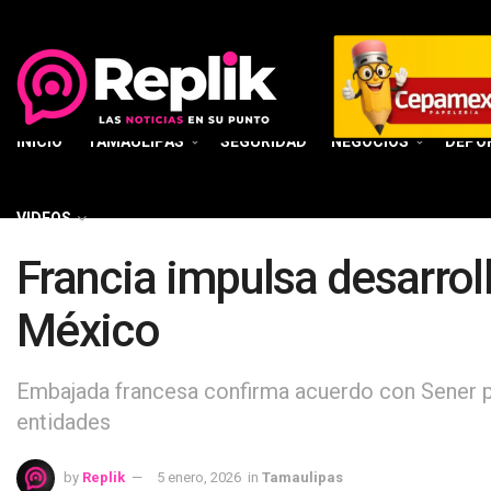
INICIO
TAMAULIPAS
SEGURIDAD
NEGOCIOS
DEPO
VIDEOS
Francia impulsa desarrol
México
Embajada francesa confirma acuerdo con Sener pa
entidades
by
Replik
5 enero, 2026
in
Tamaulipas