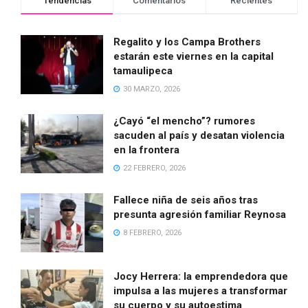
Tendencias
Comentarios
Recientes
Regalito y los Campa Brothers
estarán este viernes en la capital
tamaulipeca
30 MARZO, 2026
¿Cayó “el mencho”? rumores
sacuden al país y desatan violencia
en la frontera
22 FEBRERO, 2026
Fallece niña de seis años tras
presunta agresión familiar Reynosa
8 FEBRERO, 2026
Jocy Herrera: la emprendedora que
impulsa a las mujeres a transformar
su cuerpo y su autoestima