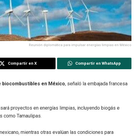
Reunión diplomática para impulsar energías limpias en México
Compartir en X
Compartir en WhatsApp
de
biocombustibles en México
, señaló la embajada francesa
ará proyectos en energías limpias, incluyendo biogás e
es como Tamaulipas.
mexicano, mientras otras evalúan las condiciones para