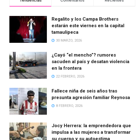
Tendencias
Comentarios
Recientes
Regalito y los Campa Brothers
estarán este viernes en la capital
tamaulipeca
30 MARZO, 2026
¿Cayó “el mencho”? rumores
sacuden al país y desatan violencia
en la frontera
22 FEBRERO, 2026
Fallece niña de seis años tras
presunta agresión familiar Reynosa
8 FEBRERO, 2026
Jocy Herrera: la emprendedora que
impulsa a las mujeres a transformar
su cuerpo y su autoestima