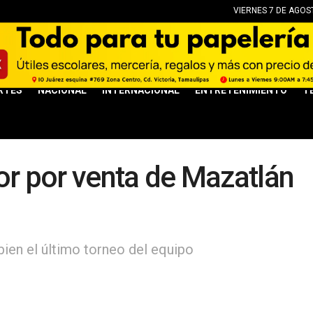
VIERNES 7 DE AGOS
RTES
NACIONAL
INTERNACIONAL
ENTRETENIMIENTO
T
or por venta de Mazatlán
ien el último torneo del equipo