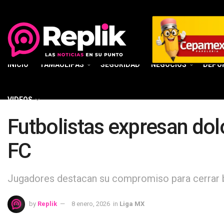
INICIO
TAMAULIPAS
SEGURIDAD
NEGOCIOS
DEPO
VIDEOS
Futbolistas expresan dol
FC
Jugadores destacan su compromiso para cerrar b
by
Replik
8 enero, 2026
in
Liga MX