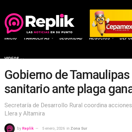
INICIO
TAMAULIPAS
SEGURIDAD
NEGOCIOS
DEPO
VIDEOS
Gobierno de Tamaulipas 
sanitario ante plaga gan
Secretaría de Desarrollo Rural coordina accione
Llera y Altamira
by
Replik
5 enero, 2026
in
Zona Sur