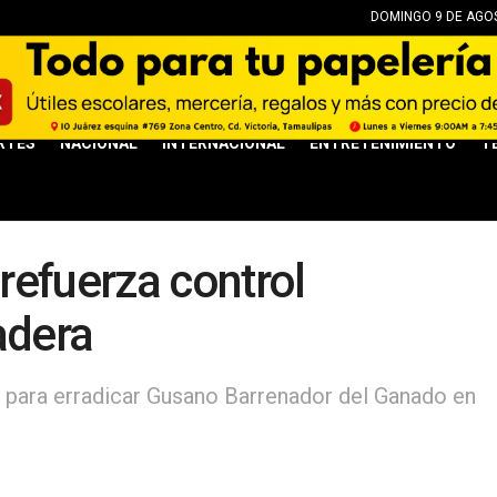
DOMINGO 9 DE AGOS
RTES
NACIONAL
INTERNACIONAL
ENTRETENIMIENTO
T
refuerza control
adera
s para erradicar Gusano Barrenador del Ganado en