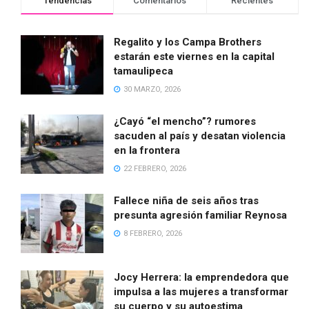
Tendencias
Comentarios
Recientes
Regalito y los Campa Brothers
estarán este viernes en la capital
tamaulipeca
30 MARZO, 2026
¿Cayó “el mencho”? rumores
sacuden al país y desatan violencia
en la frontera
22 FEBRERO, 2026
Fallece niña de seis años tras
presunta agresión familiar Reynosa
8 FEBRERO, 2026
Jocy Herrera: la emprendedora que
impulsa a las mujeres a transformar
su cuerpo y su autoestima