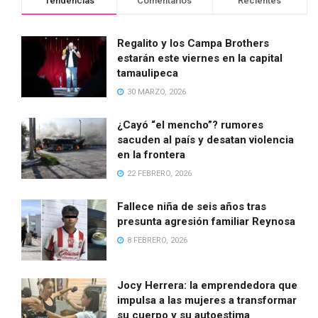
Tendencias
Comentarios
Recientes
Regalito y los Campa Brothers
estarán este viernes en la capital
tamaulipeca
30 MARZO, 2026
¿Cayó “el mencho”? rumores
sacuden al país y desatan violencia
en la frontera
22 FEBRERO, 2026
Fallece niña de seis años tras
presunta agresión familiar Reynosa
8 FEBRERO, 2026
Jocy Herrera: la emprendedora que
impulsa a las mujeres a transformar
su cuerpo y su autoestima