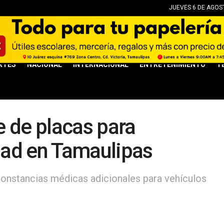
JUEVES 6 DE AGOST
RTES
NACIONAL
INTERNACIONAL
ENTRETENIMIENTO
T
 de placas para
dad en Tamaulipas
constancias médicas adicionales para vehículos