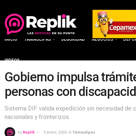
INICIO
TAMAULIPAS
SEGURIDAD
NEGOCIOS
DEPO
VIDEOS
Gobierno impulsa trámite
personas con discapaci
Sistema DIF valida expedición sin necesidad de 
nacionales y fronterizos
by
Replik
5 enero, 2026
in
Tamaulipas