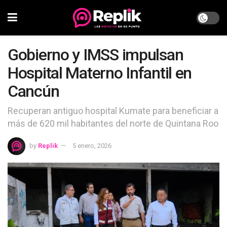
Gobierno y IMSS impulsan
Hospital Materno Infantil en
Cancún
Recuperan antiguo hospital Kumate para beneficiar a
más de 620 mil habitantes del norte de Quintana Roo
by
Replik
5 enero, 2026