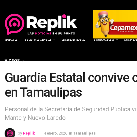
INICIO
TAMAULIPAS
SEGURIDAD
NEGOCIOS
DEPO
VIDEOS
Guardia Estatal convive 
en Tamaulipas
Personal de la Secretaría de Seguridad Pública vi
Mante y Nuevo Laredo
by
Replik
4 enero, 2026
in
Tamaulipas