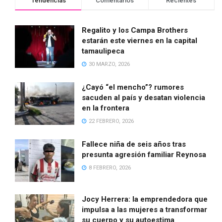
Tendencias
Comentarios
Recientes
Regalito y los Campa Brothers
estarán este viernes en la capital
tamaulipeca
30 MARZO, 2026
¿Cayó “el mencho”? rumores
sacuden al país y desatan violencia
en la frontera
22 FEBRERO, 2026
Fallece niña de seis años tras
presunta agresión familiar Reynosa
8 FEBRERO, 2026
Jocy Herrera: la emprendedora que
impulsa a las mujeres a transformar
su cuerpo y su autoestima