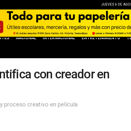
JUEVES 6 DE AGOS
RTES
NACIONAL
INTERNACIONAL
ENTRETENIMIENTO
T
ntifica con creador en
y proceso creativo en película