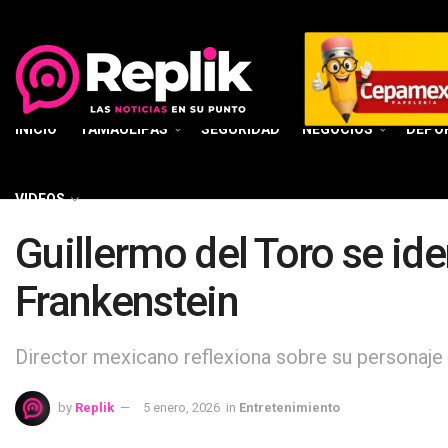
INICIO
TAMAULIPAS
SEGURIDAD
NEGOCIOS
DEPO
VIDEOS
Guillermo del Toro se ide
Frankenstein
Director mexicano reflexiona sobre su personaje 
by
Replik
5 enero, 2026
in
Entretenimiento