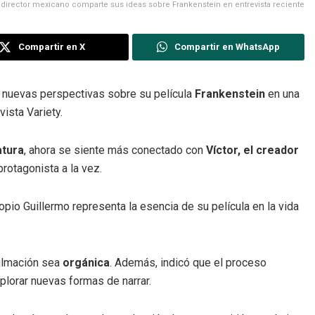
 director mexicano comparte sus ideas sobre Frankenstein en entrevista reciente
Compartir en X
Compartir en WhatsApp
ó nuevas perspectivas sobre su película
Frankenstein
en una
ista Variety.
atura
, ahora se siente más conectado con
Víctor, el creador
protagonista a la vez.
opio Guillermo representa la esencia de su película en la vida
filmación sea
orgánica
. Además, indicó que el proceso
xplorar nuevas formas de narrar.