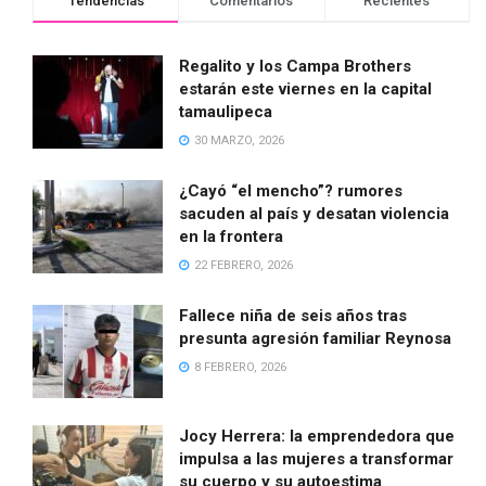
Tendencias
Comentarios
Recientes
Regalito y los Campa Brothers
estarán este viernes en la capital
tamaulipeca
30 MARZO, 2026
¿Cayó “el mencho”? rumores
sacuden al país y desatan violencia
en la frontera
22 FEBRERO, 2026
Fallece niña de seis años tras
presunta agresión familiar Reynosa
8 FEBRERO, 2026
Jocy Herrera: la emprendedora que
impulsa a las mujeres a transformar
su cuerpo y su autoestima