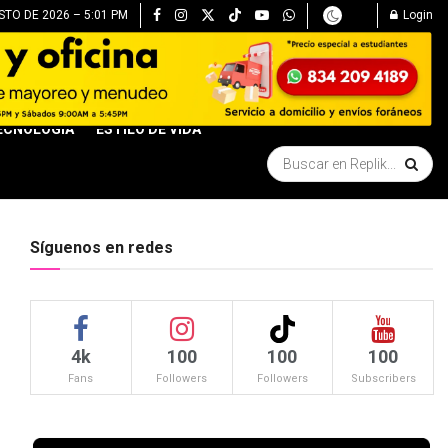
STO DE 2026 – 5:01 PM
Login
ECNOLOGÍA
ESTILO DE VIDA
Síguenos en redes
4k
100
100
100
Fans
Followers
Followers
Subscribers