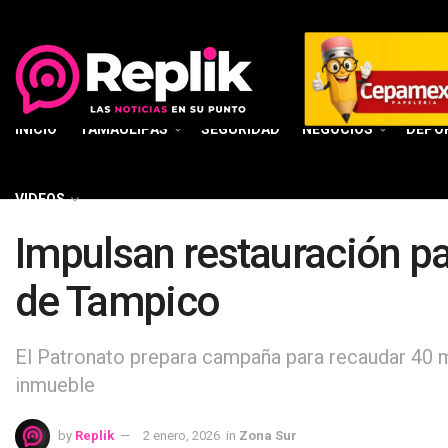
INICIO
TAMAULIPAS
SEGURIDAD
NEGOCIOS
DEPO
VIDEOS
Impulsan restauración pa
de Tampico
El Patronato prepara campaña para recaudar 40 m
inmueble
by
Replik
2 enero, 2026
in
Zona Sur