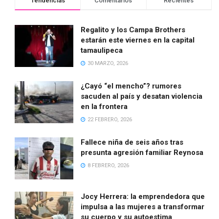
Tendencias
Comentarios
Recientes
Regalito y los Campa Brothers
estarán este viernes en la capital
tamaulipeca
30 MARZO, 2026
¿Cayó “el mencho”? rumores
sacuden al país y desatan violencia
en la frontera
22 FEBRERO, 2026
Fallece niña de seis años tras
presunta agresión familiar Reynosa
8 FEBRERO, 2026
Jocy Herrera: la emprendedora que
impulsa a las mujeres a transformar
su cuerpo y su autoestima