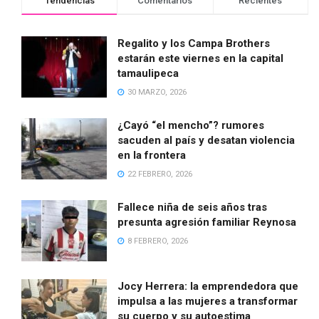
Tendencias
Comentarios
Recientes
Regalito y los Campa Brothers
estarán este viernes en la capital
tamaulipeca
30 MARZO, 2026
¿Cayó “el mencho”? rumores
sacuden al país y desatan violencia
en la frontera
22 FEBRERO, 2026
Fallece niña de seis años tras
presunta agresión familiar Reynosa
8 FEBRERO, 2026
Jocy Herrera: la emprendedora que
impulsa a las mujeres a transformar
su cuerpo y su autoestima