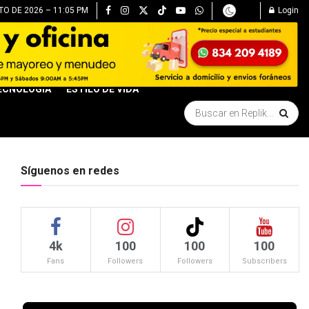
O DE 2026 – 11:05 PM
Login
ECNOLOGÍA
ESTILO DE VIDA
Síguenos en redes
4k
100
100
100
Fans
Followers
Followers
Subscribers