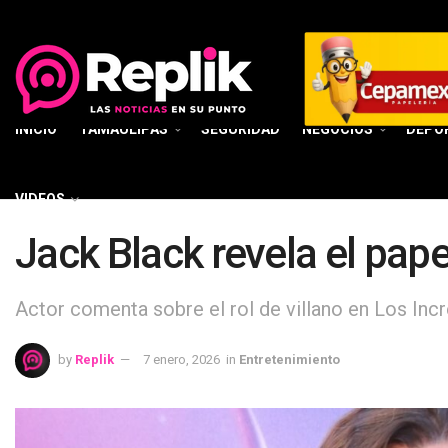
INICIO
TAMAULIPAS
SEGURIDAD
NEGOCIOS
DEPO
VIDEOS
Jack Black revela el pap
Actor comenta sobre el rol de villano en Los Incr
by
Replik
7 enero, 2026
in
Entretenimiento