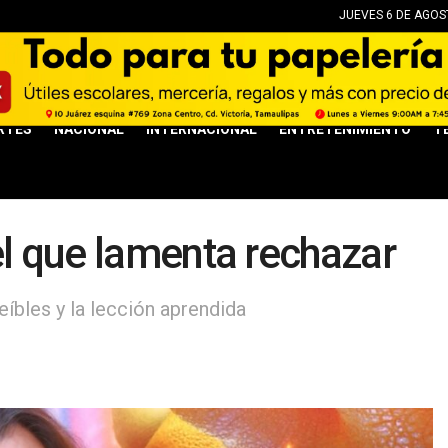
JUEVES 6 DE AGOST
RTES
NACIONAL
INTERNACIONAL
ENTRETENIMIENTO
T
el que lamenta rechazar
eíbles y la lección aprendida