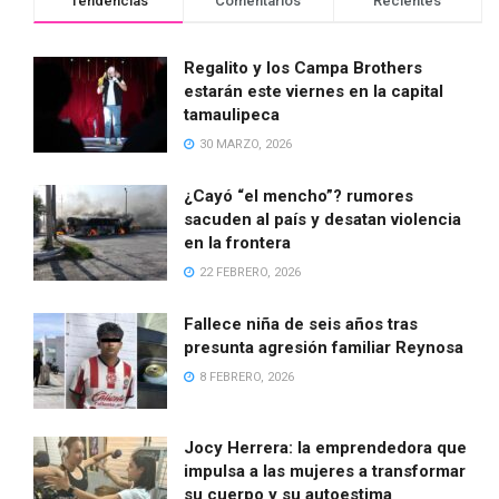
Tendencias
Comentarios
Recientes
Regalito y los Campa Brothers
estarán este viernes en la capital
tamaulipeca
30 MARZO, 2026
¿Cayó “el mencho”? rumores
sacuden al país y desatan violencia
en la frontera
22 FEBRERO, 2026
Fallece niña de seis años tras
presunta agresión familiar Reynosa
8 FEBRERO, 2026
Jocy Herrera: la emprendedora que
impulsa a las mujeres a transformar
su cuerpo y su autoestima