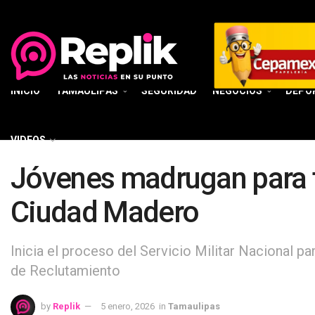
INICIO
TAMAULIPAS
SEGURIDAD
NEGOCIOS
DEPO
VIDEOS
Jóvenes madrugan para tr
Ciudad Madero
Inicia el proceso del Servicio Militar Nacional pa
de Reclutamiento
by
Replik
5 enero, 2026
in
Tamaulipas