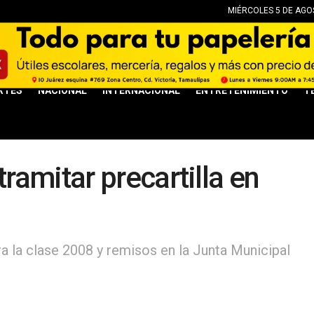
MIÉRCOLES 5 DE AGOS
RTES
NACIONAL
INTERNACIONAL
ENTRETENIMIENTO
T
amitar precartilla en
ra la clase 2008 y remisos en la Junta Municipal