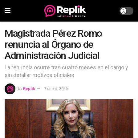
Magistrada Pérez Romo
renuncia al Órgano de
Administración Judicial
La renuncia ocurre tras cuatro meses en el cargo y
sin detallar motivos oficiales
by
Replik
7 enero, 2026