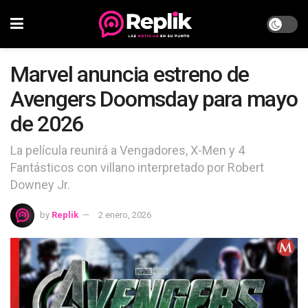
Marvel anuncia estreno de
Avengers Doomsday para mayo
de 2026
La película reunirá a Vengadores, X-Men y 4
Fantásticos con villano interpretado por Robert
Downey Jr.
by
Replik
2 enero, 2026