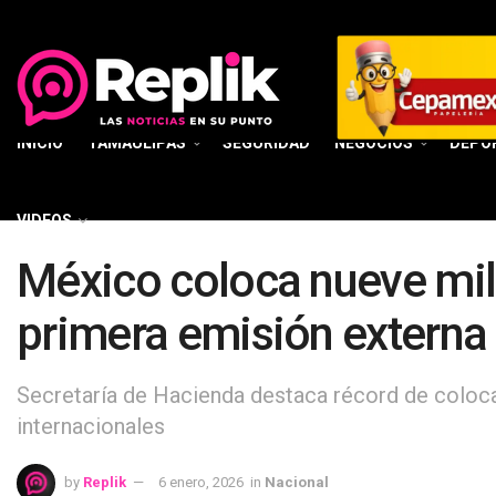
INICIO
TAMAULIPAS
SEGURIDAD
NEGOCIOS
DEPO
VIDEOS
México coloca nueve mil
primera emisión externa
Secretaría de Hacienda destaca récord de coloc
internacionales
by
Replik
6 enero, 2026
in
Nacional