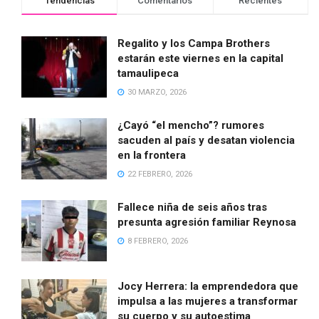
Tendencias
Comentarios
Recientes
Regalito y los Campa Brothers
estarán este viernes en la capital
tamaulipeca
30 MARZO, 2026
¿Cayó “el mencho”? rumores
sacuden al país y desatan violencia
en la frontera
22 FEBRERO, 2026
Fallece niña de seis años tras
presunta agresión familiar Reynosa
8 FEBRERO, 2026
Jocy Herrera: la emprendedora que
impulsa a las mujeres a transformar
su cuerpo y su autoestima