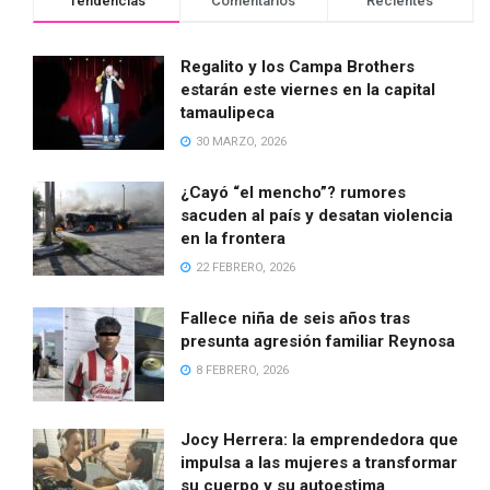
Tendencias
Comentarios
Recientes
Regalito y los Campa Brothers
estarán este viernes en la capital
tamaulipeca
30 MARZO, 2026
¿Cayó “el mencho”? rumores
sacuden al país y desatan violencia
en la frontera
22 FEBRERO, 2026
Fallece niña de seis años tras
presunta agresión familiar Reynosa
8 FEBRERO, 2026
Jocy Herrera: la emprendedora que
impulsa a las mujeres a transformar
su cuerpo y su autoestima