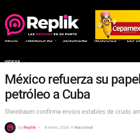
INICIO
TAMAULIPAS
SEGURIDAD
NEGOCIOS
DEPO
VIDEOS
México refuerza su pape
petróleo a Cuba
Sheinbaum confirma envíos estables de crudo ant
by
Replik
8 enero, 2026
in
Nacional