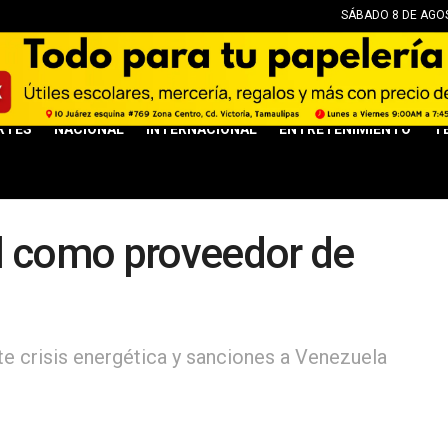
SÁBADO 8 DE AGOS
RTES
NACIONAL
INTERNACIONAL
ENTRETENIMIENTO
T
l como proveedor de
e crisis energética y sanciones a Venezuela