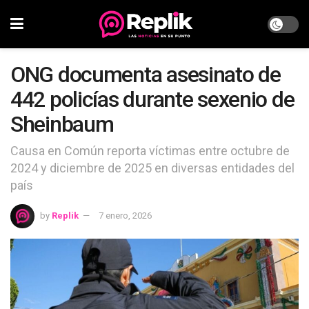
ONG documenta asesinato de
442 policías durante sexenio de
Sheinbaum
Causa en Común reporta víctimas entre octubre de
2024 y diciembre de 2025 en diversas entidades del
país
by
Replik
7 enero, 2026