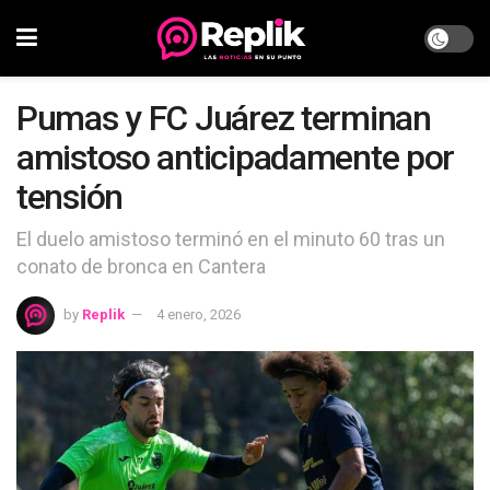
Pumas y FC Juárez terminan
amistoso anticipadamente por
tensión
El duelo amistoso terminó en el minuto 60 tras un
conato de bronca en Cantera
by
Replik
4 enero, 2026