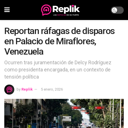
Reportan ráfagas de disparos
en Palacio de Miraflores,
Venezuela
Ocurren tras juramentación de Delcy Rodríguez
como presidenta encargada, en un contexto de
tensión política
by
Replik
5 enero, 2026