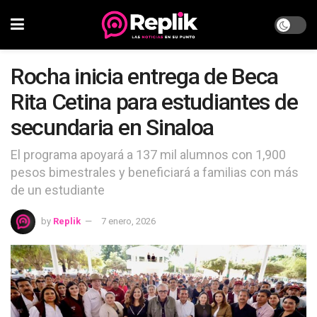
Rocha inicia entrega de Beca
Rita Cetina para estudiantes de
secundaria en Sinaloa
El programa apoyará a 137 mil alumnos con 1,900
pesos bimestrales y beneficiará a familias con más
de un estudiante
by
Replik
7 enero, 2026