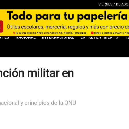
VIERNES 7 DE AGO
RTES
NACIONAL
INTERNACIONAL
ENTRETENIMIENTO
T
ción militar en
acional y principios de la ONU