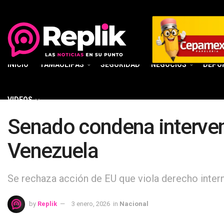
INICIO
TAMAULIPAS
SEGURIDAD
NEGOCIOS
DEPO
VIDEOS
Senado condena interven
Venezuela
Se rechaza acción de EU que viola derecho intern
by
Replik
3 enero, 2026
in
Nacional