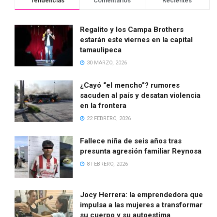
Tendencias
Comentarios
Recientes
Regalito y los Campa Brothers
estarán este viernes en la capital
tamaulipeca
30 MARZO, 2026
¿Cayó “el mencho”? rumores
sacuden al país y desatan violencia
en la frontera
22 FEBRERO, 2026
Fallece niña de seis años tras
presunta agresión familiar Reynosa
8 FEBRERO, 2026
Jocy Herrera: la emprendedora que
impulsa a las mujeres a transformar
su cuerpo y su autoestima