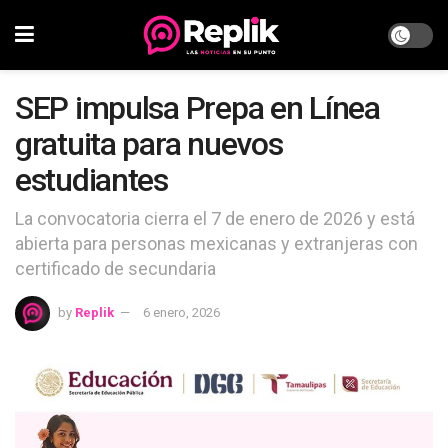
SEP impulsa Prepa en Línea
gratuita para nuevos
estudiantes
La convocatoria cierra el 7 de enero de 2026 y está
abierta para personas mexicanas y extranjeras con
certificado de secundaria
by
Replik
6 enero, 2026