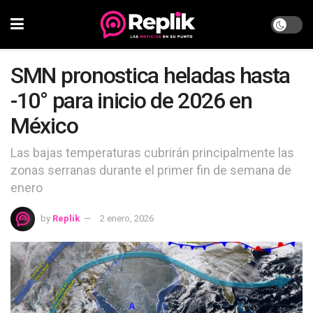
SMN pronostica heladas hasta
-10° para inicio de 2026 en
México
Las bajas temperaturas cubrirán principalmente las
zonas serranas durante el primer fin de semana de
enero
by
Replik
2 enero, 2026