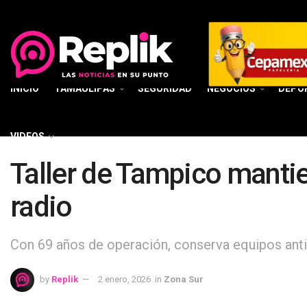
INICIO
TAMAULIPAS
SEGURIDAD
NEGOCIOS
DEPO
VIDEOS
Taller de Tampico mantien
radio
Con 69 años de operación, conserva equipos anti
by
Replik
2 enero, 2026
in
Zona Sur