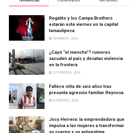
Tendencias
Comentarios
Recientes
Regalito y los Campa Brothers
estarán este viernes en la capital
tamaulipeca
30 MARZO, 2026
¿Cayó “el mencho”? rumores
sacuden al país y desatan violencia
en la frontera
22 FEBRERO, 2026
Fallece niña de seis años tras
presunta agresión familiar Reynosa
8 FEBRERO, 2026
Jocy Herrera: la emprendedora que
impulsa a las mujeres a transformar
su cuerpo y su autoestima