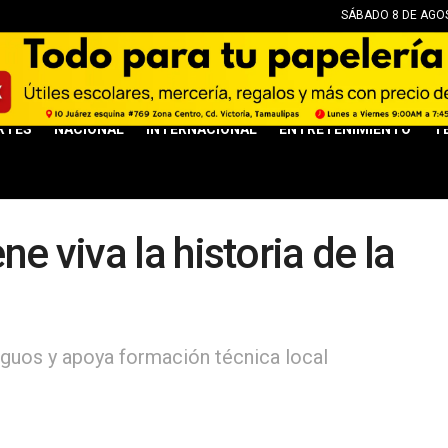
SÁBADO 8 DE AGOS
RTES
NACIONAL
INTERNACIONAL
ENTRETENIMIENTO
T
e viva la historia de la
guos y apoya formación técnica local