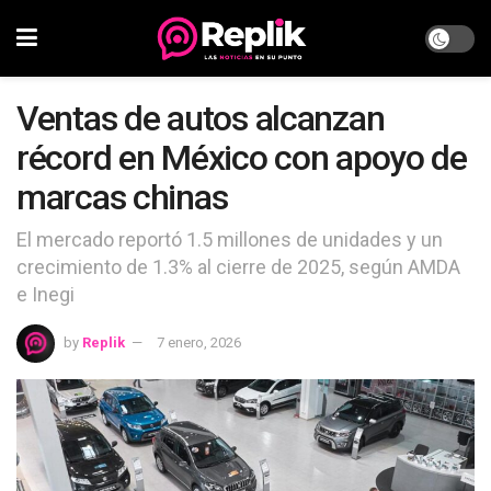
Ventas de autos alcanzan
récord en México con apoyo de
marcas chinas
El mercado reportó 1.5 millones de unidades y un
crecimiento de 1.3% al cierre de 2025, según AMDA
e Inegi
by
Replik
7 enero, 2026