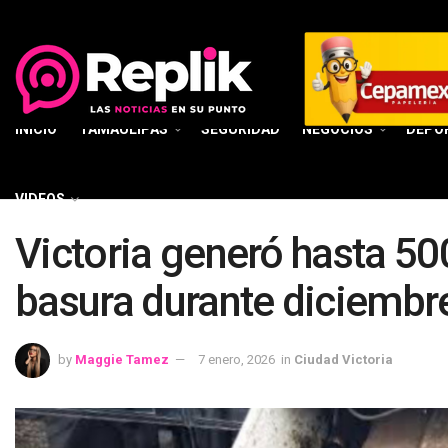
INICIO
TAMAULIPAS
SEGURIDAD
NEGOCIOS
DEPO
VIDEOS
Victoria generó hasta 50
basura durante diciembr
by
Maggie Tamez
7 enero, 2026
in
Ciudad Victoria