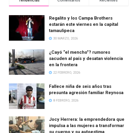
Tendencias
Comentarios
Recientes
Regalito y los Campa Brothers
estarán este viernes en la capital
tamaulipeca
30 MARZO, 2026
¿Cayó “el mencho”? rumores
sacuden al país y desatan violencia
en la frontera
22 FEBRERO, 2026
Fallece niña de seis años tras
presunta agresión familiar Reynosa
8 FEBRERO, 2026
Jocy Herrera: la emprendedora que
impulsa a las mujeres a transformar
su cuerpo y su autoestima