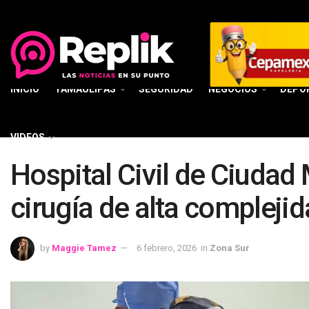
INICIO
TAMAULIPAS
SEGURIDAD
NEGOCIOS
DEPO
VIDEOS
Hospital Civil de Ciudad
cirugía de alta compleji
by
Maggie Tamez
6 febrero, 2026
in
Zona Sur