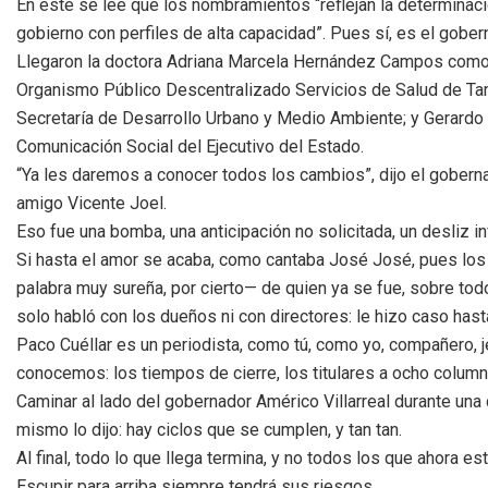
En este se lee que los nombramientos “reflejan la determinació
gobierno con perfiles de alta capacidad”. Pues sí, es el gober
Llegaron la doctora Adriana Marcela Hernández Campos como tit
Organismo Público Descentralizado Servicios de Salud de Tam
Secretaría de Desarrollo Urbano y Medio Ambiente; y Gerardo 
Comunicación Social del Ejecutivo del Estado.
“Ya les daremos a conocer todos los cambios”, dijo el gobern
amigo Vicente Joel.
Eso fue una bomba, una anticipación no solicitada, un desliz i
Si hasta el amor se acaba, como cantaba José José, pues los 
palabra muy sureña, por cierto— de quien ya se fue, sobre todo s
solo habló con los dueños ni con directores: le hizo caso hast
Paco Cuéllar es un periodista, como tú, como yo, compañero, je
conocemos: los tiempos de cierre, los titulares a ocho columna
Caminar al lado del gobernador Américo Villarreal durante un
mismo lo dijo: hay ciclos que se cumplen, y tan tan.
Al final, todo lo que llega termina, y no todos los que ahora est
Escupir para arriba siempre tendrá sus riesgos.