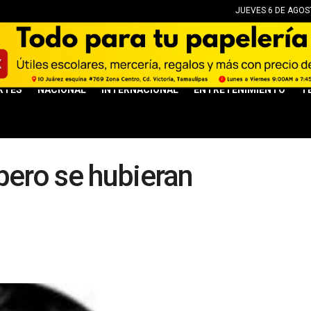
JUEVES 6 DE AGOST
RTES
NACIONAL
INTERNACIONAL
ENTRETENIMIENTO
T
pero se hubieran