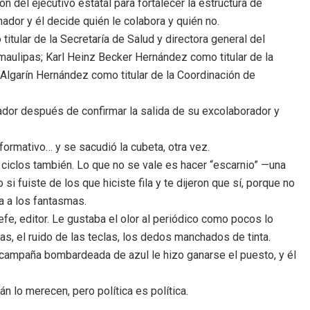
n del ejecutivo estatal para fortalecer la estructura de
nador y él decide quién le colabora y quién no.
ular de la Secretaría de Salud y directora general del
aulipas; Karl Heinz Becker Hernández como titular de la
Algarín Hernández como titular de la Coordinación de
ador después de confirmar la salida de su excolaborador y
nformativo… y se sacudió la cubeta, otra vez.
ciclos también. Lo que no se vale es hacer “escarnio” —una
i fuiste de los que hiciste fila y te dijeron que sí, porque no
a a los fantasmas.
fe, editor. Le gustaba el olor al periódico como pocos lo
s, el ruido de las teclas, los dedos manchados de tinta.
a campaña bombardeada de azul le hizo ganarse el puesto, y él
án lo merecen, pero política es política.