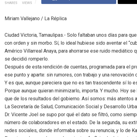
SHARES
VIEWS
Miriam Vallejano / La Réplica
Ciudad Victoria, Tamaulipas.- Solo faltaban unos días para q
con orden y sin morbo. Sí, lo ideal hubiese sido aventar el “c
Américo Villarreal Anaya, para ahorrarse ese ruido mediático
se decidió romperlo.
Después de esta rendición de cuentas, programada para el pr
ese punto y aparte: sin rumores, con trabajo y una renovación 
Y es que, aunque pareciera que no es tan trascendente sí lo e
Porque aunque quieran minimizarlo, importa. Y mucho. Hoy se h
que de los resultados del gobierno. Así somos: más atentos al
La Secretaría de Salud, Comunicación Social y Desarrollo Urb
Dr. Vicente Joel se supo por qué el dato se filtró, como siemp
número de colaboradores en el estado. De la segunda, su extitu
redes sociales, donde informaba sobre su renuncia; y lo de Kari