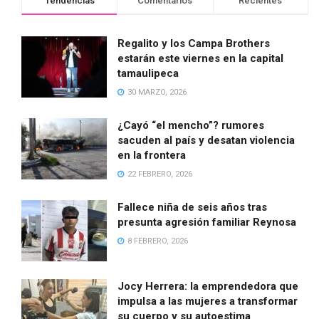
Tendencias
Comentarios
Recientes
Regalito y los Campa Brothers
estarán este viernes en la capital
tamaulipeca
30 MARZO, 2026
¿Cayó “el mencho”? rumores
sacuden al país y desatan violencia
en la frontera
22 FEBRERO, 2026
Fallece niña de seis años tras
presunta agresión familiar Reynosa
8 FEBRERO, 2026
Jocy Herrera: la emprendedora que
impulsa a las mujeres a transformar
su cuerpo y su autoestima