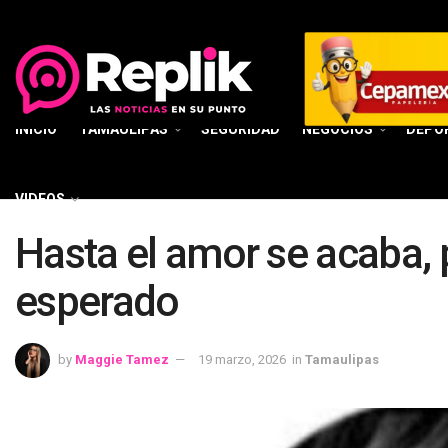
INICIO
TAMAULIPAS
SEGURIDAD
NEGOCIOS
DEPO
VIDEOS
Hasta el amor se acaba, 
esperado
by
Maggie Tamez
19 marzo, 2026
in
Tamaulipas